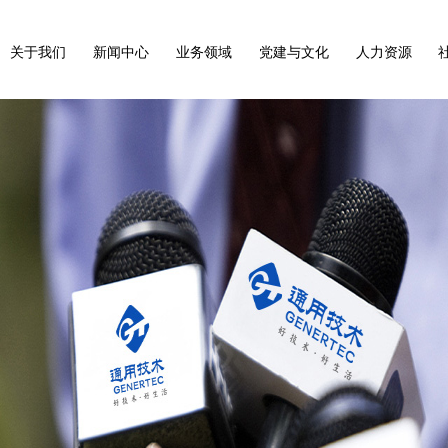
关于我们
新闻中心
业务领域
党建与文化
人力资源