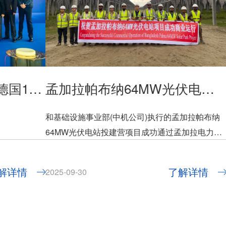
通用技术中机公司出口德国18.1万吨散货船首制船交付及2号船命名仪式成功举行
孟加拉帕布纳64MW光伏电站项目正式进入商业运行
和基础设施事业部(中机公司)执行的孟加拉帕布纳
64MW光伏电站投建营项目成功通过孟加拉电力发
展署（BPDB）的商业运行测试并取得证书，正式
进入商业运行阶段，标志着孟加拉国目前最大规模
解详情
了解详情
2025-09-30
的新能源项目群--孟加拉500MW新能源项目群二期
顺利告捷。至此，国际公司在孟加拉国累计建成光
伏装机容量达164.4MWp，成为在孟承建光伏电站
的装机总量最高的中国企业，彰显了公司在孟新能