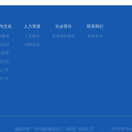
与文化
人力资源
社会责任
联系我们
建概况
人才概况
社会责任报告
联系方式
建活动
招聘信息
检监察
业文化
会工作
团工作
版权所有：©中国机械进出口（集团）有限公司
|
京ICP备0504